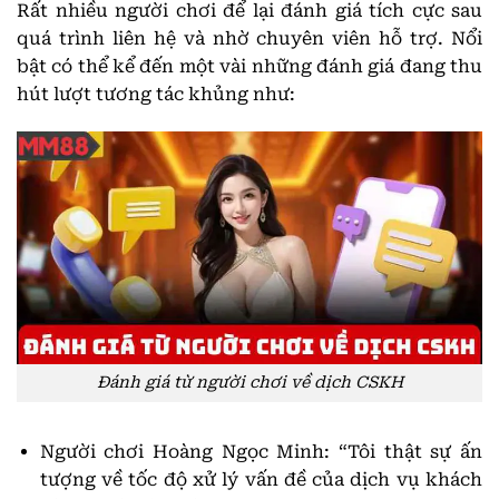
Rất nhiều người chơi để lại đánh giá tích cực sau
quá trình liên hệ và nhờ chuyên viên hỗ trợ. Nổi
bật có thể kể đến một vài những đánh giá đang thu
hút lượt tương tác khủng như:
Đánh giá từ người chơi về dịch CSKH
Người chơi Hoàng Ngọc Minh: “Tôi thật sự ấn
tượng về tốc độ xử lý vấn đề của dịch vụ khách