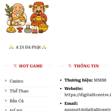
A Di Đà Phật
HOT GAME
THÔNG TIN
Thương hiệu:
MM88
Casino
Website:
Thể Thao
https://digitalitcentre.
Bắn Cá
Email:
support@digitalitcentr
Nổ Hũ