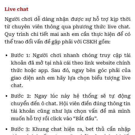
Live chat
Người chơi dễ dàng nhận được sự hỗ trợ kịp thời
từ chuyên viên thông qua phương thức live chat.
Quy trình chi tiết mai anh em cần thực hiện để có
thể trao đổi vấn đề gặp phải với CSKH gồm:
Bước 1: Người chơi nhanh chóng truy cập tài
khoản đã mở tại nhà cái theo link website chính
thức hoặc app. Sau đó, ngay bên góc phải của
giao diện anh em hãy lựa chọn biểu tượng live
chat.
Bước 2: Ngay lúc này hệ thống sẽ tự động
chuyển đến ô chat. Hội viên điền đúng thông tin
tài khoản cũng như lựa chọn vấn đề mà mình
muốn hỗ trợ rồi click vào “Bắt đầu”.
Bước 3: Khung chat hiện ra, bet thủ cần nhập